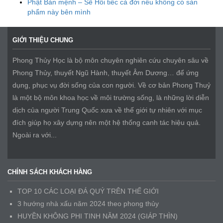
Phật Bản mệnh – Sẽ Hối tiếc cả đời nếu không có sản
phẩm này bên mình
GIỚI THIỆU CHUNG
Phong Thủy Học là bộ môn chuyên nghiên cứu chuyên sâu về
Phong Thủy, thuyết Ngũ Hành, thuyết Âm Dương… để ứng
dụng, phục vụ đời sống của con người. Về cơ bản Phong Thuỷ
là một bộ môn khoa học về môi trường sống, là những lời diễn
dịch của người Trung Quốc xưa về thế giới tự nhiên với mục
đích giúp họ xây dựng nên một hệ thống canh tác hiệu quả.
Ngoài ra với...
CHÍNH SÁCH KHÁCH HÀNG
TOP 10 CÁC LOẠI ĐÁ QUÝ TRÊN THẾ GIỚI
3 hướng nhà xấu năm 2024 theo phong thủy
HUYỀN KHÔNG PHI TINH NĂM 2024 (GIÁP THÌN)