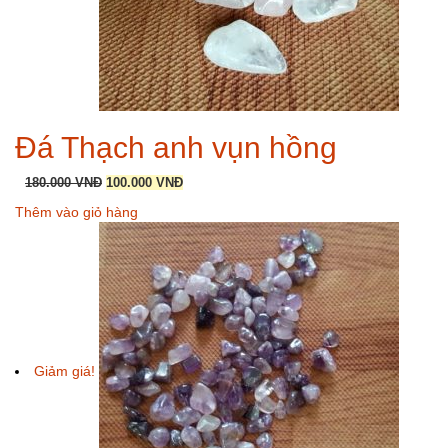
Đá Thạch anh vụn hồng
Giá
Giá
180.000
VNĐ
100.000
VNĐ
gốc
hiện
Thêm vào giỏ hàng
là:
tại
180.000 VNĐ.
là:
100.000 VNĐ.
Giảm giá!