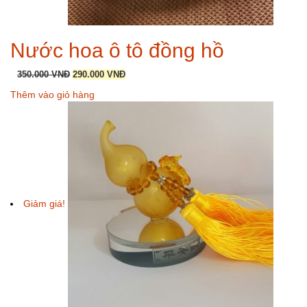
Nước hoa ô tô đồng hồ
Giá
Giá
350.000
VNĐ
290.000
VNĐ
gốc
hiện
Thêm vào giỏ hàng
là:
tại
350.000 VNĐ.
là:
290.000 VNĐ.
Giảm giá!