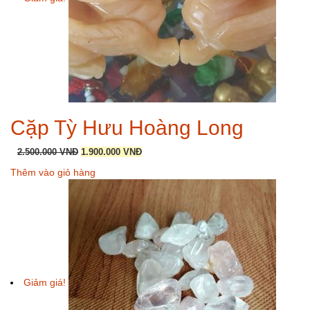
Cặp Tỳ Hưu Hoàng Long
Giá
Giá
2.500.000
VNĐ
1.900.000
VNĐ
gốc
hiện
Thêm vào giỏ hàng
là:
tại
2.500.000 VNĐ.
là:
1.900.000 VNĐ.
Giảm giá!