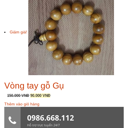
Giảm giá!
Vòng tay gỗ Gụ
Giá
Giá
150.000
VNĐ
90.000
VNĐ
gốc
hiện
Thêm vào giỏ hàng
là:
tại
150.000 VNĐ.
là:
0986.668.112
90.000 VNĐ.
Hỗ trợ trực tuyến 24/7