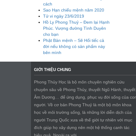
cách
Sao Hạn chiếu mệnh năm 2020
Tử vi ngày 23/6/2019
Hồ Ly Phong Thuỷ – Đem lại Hạnh
Phúc. Vượng đường Tình Duyên
cho bạn
Phật Bản mệnh – Sẽ Hối tiếc cả
đời nếu không có sản phẩm này
bên mình
GIỚI THIỆU CHUNG
Phong Thủy Học là bộ môn chuyên nghiên cứu
chuyên sâu về Phong Thủy, thuyết Ngũ Hành, thuyết
Âm Dương… để ứng dụng, phục vụ đời sống của co
người. Về cơ bản Phong Thuỷ là một bộ môn khoa
học về môi trường sống, là những lời diễn dịch của
người Trung Quốc xưa về thế giới tự nhiên với mục
đích giúp họ xây dựng nên một hệ thống canh tác
hiệu quả. Ngoài ra với...