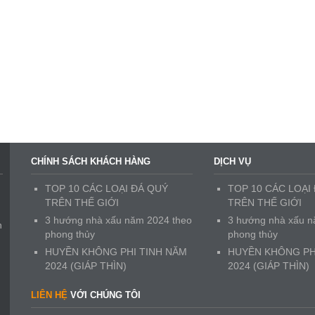
CHÍNH SÁCH KHÁCH HÀNG
DỊCH VỤ
TOP 10 CÁC LOẠI ĐÁ QUÝ
TOP 10 CÁC LOẠI
TRÊN THẾ GIỚI
TRÊN THẾ GIỚI
3 hướng nhà xấu năm 2024 theo
3 hướng nhà xấu n
n
phong thủy
phong thủy
HUYỀN KHÔNG PHI TINH NĂM
HUYỀN KHÔNG PH
2024 (GIÁP THÌN)
2024 (GIÁP THÌN)
LIÊN HỆ
VỚI CHÚNG TÔI