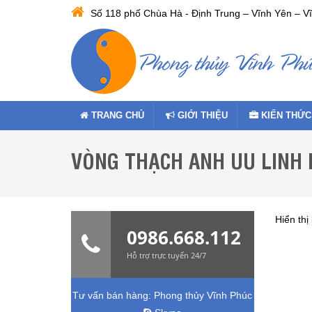
Số 118 phố Chùa Hà - Định Trung – Vĩnh Yên – V
TRANG CHỦ
GIỚI THIỆU
KIẾN THỨC
VÒNG THẠCH ANH UU LINH 
Hiển thị
0986.668.112
Hỗ trợ trực tuyến 24/7
Tư vấn bán hàng:
Phong thủy Vĩnh Phúc