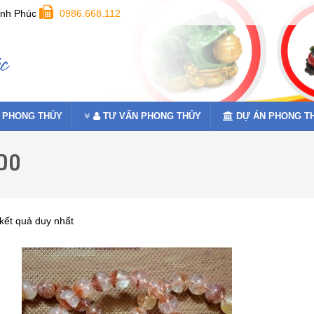
ĩnh Phúc
0986.668.112
 PHONG THỦY
TƯ VẤN PHONG THỦY
DỰ ÁN PHONG T
DO
 kết quả duy nhất