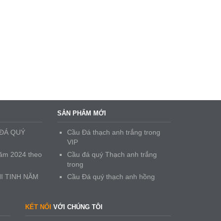
SẢN PHẨM MỚI
 ĐÁ QUÝ
Cầu Đá thạch anh trắng trong
VIP
ăm 2024 theo
Cầu đá quý Thạch anh trắng
trong
I TINH NĂM
Cầu Đá quý thạch anh hồng
KẾT NỐI
VỚI CHÚNG TÔI