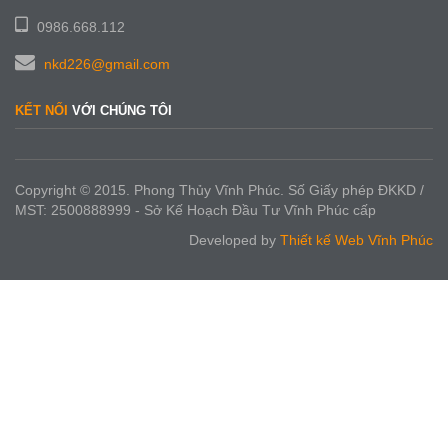
0986.668.112
nkd226@gmail.com
KẾT NỐI
VỚI CHÚNG TÔI
Copyright © 2015. Phong Thủy Vĩnh Phúc. Số Giấy phép ĐKKD /
MST: 2500888999 - Sở Kế Hoạch Đầu Tư Vĩnh Phúc cấp
Developed by
Thiết kế Web Vĩnh Phúc