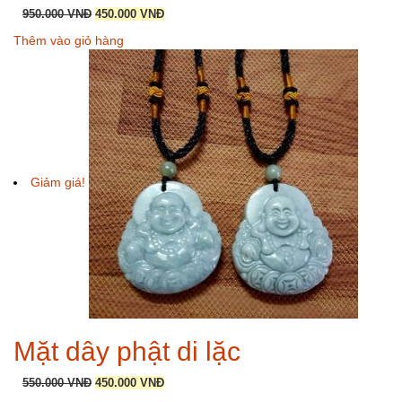
Giá
Giá
950.000
VNĐ
450.000
VNĐ
gốc
hiện
Thêm vào giỏ hàng
là:
tại
950.000 VNĐ.
là:
450.000 VNĐ.
Giảm giá!
Mặt dây phật di lặc
Giá
Giá
550.000
VNĐ
450.000
VNĐ
gốc
hiện