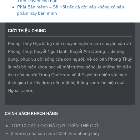
Tình Duyên cho bạn
Phật Bản mệnh – Sẽ Hối tiếc cả đời nếu không có sản
phẩm này bên mình
GIỚI THIỆU CHUNG
Phong Thủy Học là bộ môn chuyên nghiên cứu chuyên sâu về
Phong Thủy, thuyết Ngũ Hành, thuyết Âm Dương… để ứng
dụng, phục vụ đời sống của con người. Về cơ bản Phong Thuỷ
là một bộ môn khoa học về môi trường sống, là những lời diễn
dịch của người Trung Quốc xưa về thế giới tự nhiên với mục
đích giúp họ xây dựng nên một hệ thống canh tác hiệu quả.
Ngoài ra với...
CHÍNH SÁCH KHÁCH HÀNG
TOP 10 CÁC LOẠI ĐÁ QUÝ TRÊN THẾ GIỚI
3 hướng nhà xấu năm 2024 theo phong thủy