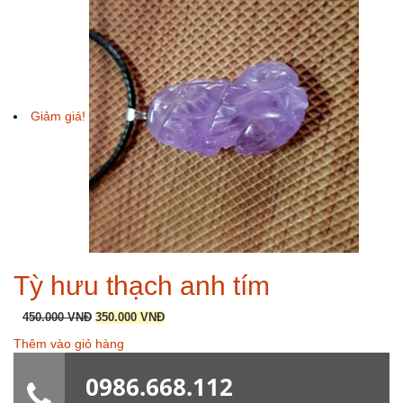
300.000 VNĐ.
Giảm giá!
Tỳ hưu thạch anh tím
Giá
Giá
450.000
VNĐ
350.000
VNĐ
gốc
hiện
Thêm vào giỏ hàng
là:
tại
450.000 VNĐ.
là:
0986.668.112
350.000 VNĐ.