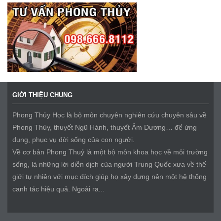
GIỚI THIỆU CHUNG
Phong Thủy Học là bộ môn chuyên nghiên cứu chuyên sâu về
Phong Thủy, thuyết Ngũ Hành, thuyết Âm Dương… để ứng
dụng, phục vụ đời sống của con người.
Về cơ bản Phong Thuỷ là một bộ môn khoa học về môi trường
sống, là những lời diễn dịch của người Trung Quốc xưa về thế
giới tự nhiên với mục đích giúp họ xây dựng nên một hệ thống
canh tác hiệu quả. Ngoài ra...