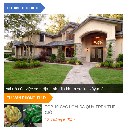
DỰ ÁN TIÊU BIỂU
Vai trò của việc xem địa hình, địa khí trước khi xây nhà
TƯ VẤN PHONG THỦY
TOP 10 CÁC LOẠI ĐÁ QUÝ TRÊN THẾ
GIỚI
12 Tháng 6 2024