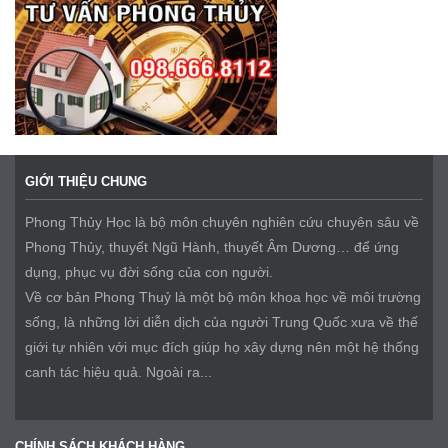
GIỚI THIỆU CHUNG
Phong Thủy Học là bộ môn chuyên nghiên cứu chuyên sâu về
Phong Thủy, thuyết Ngũ Hành, thuyết Âm Dương… để ứng
dụng, phục vụ đời sống của con người.
Về cơ bản Phong Thuỷ là một bộ môn khoa học về môi trường
sống, là những lời diễn dịch của người Trung Quốc xưa về thế
giới tự nhiên với mục đích giúp họ xây dựng nên một hệ thống
canh tác hiệu quả. Ngoài ra...
CHÍNH SÁCH KHÁCH HÀNG