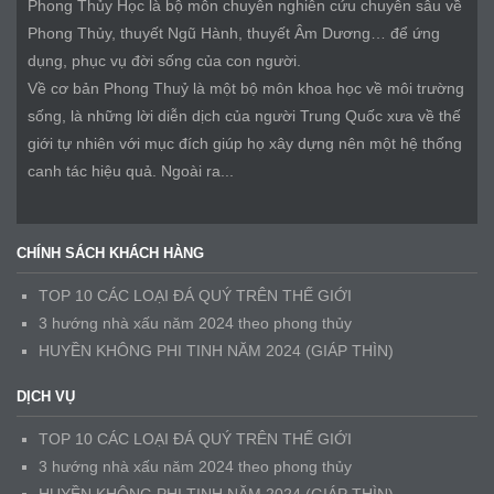
Phong Thủy Học là bộ môn chuyên nghiên cứu chuyên sâu về
Phong Thủy, thuyết Ngũ Hành, thuyết Âm Dương… để ứng
dụng, phục vụ đời sống của con người.
Về cơ bản Phong Thuỷ là một bộ môn khoa học về môi trường
sống, là những lời diễn dịch của người Trung Quốc xưa về thế
giới tự nhiên với mục đích giúp họ xây dựng nên một hệ thống
canh tác hiệu quả. Ngoài ra...
CHÍNH SÁCH KHÁCH HÀNG
TOP 10 CÁC LOẠI ĐÁ QUÝ TRÊN THẾ GIỚI
3 hướng nhà xấu năm 2024 theo phong thủy
HUYỀN KHÔNG PHI TINH NĂM 2024 (GIÁP THÌN)
DỊCH VỤ
TOP 10 CÁC LOẠI ĐÁ QUÝ TRÊN THẾ GIỚI
3 hướng nhà xấu năm 2024 theo phong thủy
HUYỀN KHÔNG PHI TINH NĂM 2024 (GIÁP THÌN)