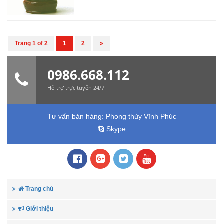
Trang 1 of 2
1
2
»
0986.668.112
Hỗ trợ trực tuyến 24/7
Tư vấn bán hàng:
Phong thủy Vĩnh Phúc
Skype
Trang chủ
Giới thiệu