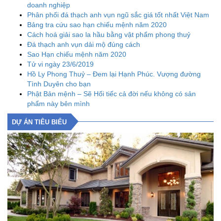
doanh nghiệp
Phân phối đá thạch anh vụn ngũ sắc giá tốt nhất Việt Nam
Bảng tra cứu sao hạn chiếu mệnh năm 2020
Cách hoá giải sao la hầu bằng vật phẩm phong thuỷ
Đá thạch anh vụn dải mộ đúng cách
Sao Hạn chiếu mệnh năm 2020
Tử vi ngày 23/6/2019
Hồ Ly Phong Thuỷ – Đem lại Hạnh Phúc. Vượng đường
Tình Duyên cho bạn
Phật Bản mệnh – Sẽ Hối tiếc cả đời nếu không có sản
phẩm này bên mình
DỰ ÁN TIÊU BIỂU