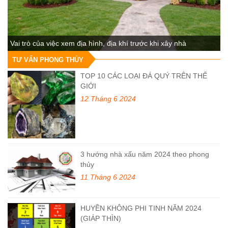
Vai trò của việc xem địa hình, địa khí trước khi xây nhà
TƯ VẤN PHONG THỦY
TOP 10 CÁC LOẠI ĐÁ QUÝ TRÊN THẾ
GIỚI
12 Tháng 6 2024
3 hướng nhà xấu năm 2024 theo phong
thủy
11 Tháng 6 2024
HUYỀN KHÔNG PHI TINH NĂM 2024
(GIÁP THÌN)