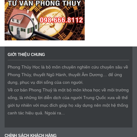
GIỚI THIỆU CHUNG
Phong Thủy Học là bộ môn chuyên nghiên cứu chuyên sâu về
Phong Thủy, thuyết Ngũ Hành, thuyết Âm Dương… để ứng
dụng, phục vụ đời sống của con người.
Về cơ bản Phong Thuỷ là một bộ môn khoa học về môi trường
sống, là những lời diễn dịch của người Trung Quốc xưa về thế
giới tự nhiên với mục đích giúp họ xây dựng nên một hệ thống
canh tác hiệu quả. Ngoài ra...
CHÍNH SÁCH KHÁCH HÀNG