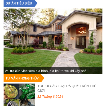
DỰ ÁN TIÊU BIỂU
Vai trò của việc xem địa hình, địa khí trước khi xây nhà
TƯ VẤN PHONG THỦY
TOP 10 CÁC LOẠI ĐÁ QUÝ TRÊN THẾ
GIỚI
12 Tháng 6 2024