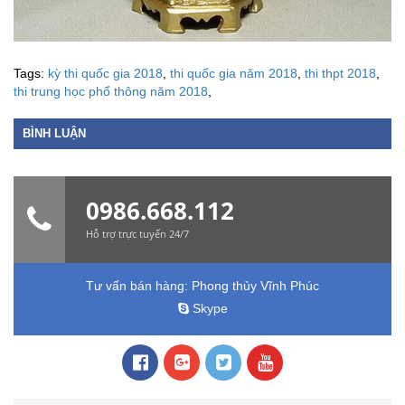
Tags:
kỳ thi quốc gia 2018
,
thi quốc gia năm 2018
,
thi thpt 2018
,
thi trung học phổ thông năm 2018
,
BÌNH LUẬN
0986.668.112
Hỗ trợ trực tuyến 24/7
Tư vấn bán hàng:
Phong thủy Vĩnh Phúc
Skype