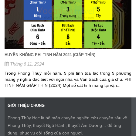
HUYỀN KHÔNG PHI TINH NĂM 2024 (GIÁP THÌN)
Tháng 6 11, 2024
Trong Phong Thuỷ mỗi năm, 9 phi tinh tọa lạc trong 9 phương
mang ý nghĩa đặc biệt với ngôi nhà và Vận trạch của gia chủ. PHI
TINH NĂM GIÁP THÌN (2024) Một số cát tinh mang lại vận...
GIỚI THIỆU CHUNG
Phong Thủy Học là bộ môn chuyên nghiên cứu chuyên sâu về
Phong Thủy, thuyết Ngũ Hành, thuyết Âm Dương… để ứng
dụng, phục vụ đời sống của con người.