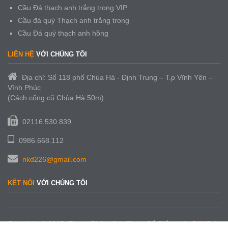
Cầu Đá thạch anh trắng trong VIP
Cầu đá quý Thạch anh trắng trong
Cầu Đá quý thạch anh hồng
LIÊN HỆ
VỚI CHÚNG TÔI
Địa chỉ: Số 118 phố Chùa Hà - Định Trung – T.p Vĩnh Yên –
Vĩnh Phúc
(Cách cổng cũ Chùa Hà 50m)
02116.530.839
0986.668.112
nkd226@gmail.com
KẾT NỐI
VỚI CHÚNG TÔI
Copyright © 2015. Phong Thủy Vĩnh Phúc. Số Giấy phép ĐKKD /