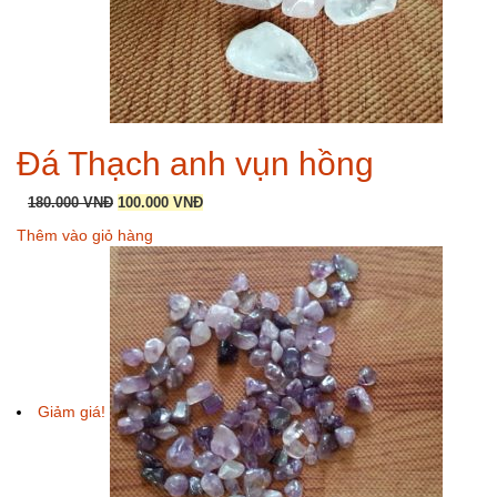
Đá Thạch anh vụn hồng
Giá
Giá
180.000
VNĐ
100.000
VNĐ
gốc
hiện
Thêm vào giỏ hàng
là:
tại
180.000 VNĐ.
là:
100.000 VNĐ.
Giảm giá!