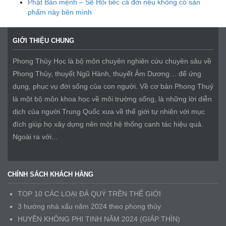
Phật Bản mệnh – Sẽ Hối tiếc cả đời nếu không có sản
phẩm này bên mình
GIỚI THIỆU CHUNG
Phong Thủy Học là bộ môn chuyên nghiên cứu chuyên sâu về
Phong Thủy, thuyết Ngũ Hành, thuyết Âm Dương… để ứng
dụng, phục vụ đời sống của con người. Về cơ bản Phong Thuỷ
là một bộ môn khoa học về môi trường sống, là những lời diễn
dịch của người Trung Quốc xưa về thế giới tự nhiên với mục
đích giúp họ xây dựng nên một hệ thống canh tác hiệu quả.
Ngoài ra với...
CHÍNH SÁCH KHÁCH HÀNG
TOP 10 CÁC LOẠI ĐÁ QUÝ TRÊN THẾ GIỚI
3 hướng nhà xấu năm 2024 theo phong thủy
HUYỀN KHÔNG PHI TINH NĂM 2024 (GIÁP THÌN)