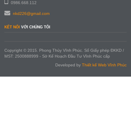
0986.668.112
nkd226@gmail.com
KẾT NỐI
VỚI CHÚNG TÔI
Copyright © 2015. Phong Thủy Vĩnh Phúc. Số Giấy phép ĐKKD /
MST: 2500888999 - Sở Kế Hoạch Đầu Tư Vĩnh Phúc cấp
Developed by
Thiết kế Web Vĩnh Phúc