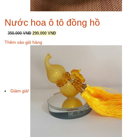
Nước hoa ô tô đồng hồ
Giá
Giá
350.000
VNĐ
290.000
VNĐ
gốc
hiện
Thêm vào giỏ hàng
là:
tại
350.000 VNĐ.
là:
290.000 VNĐ.
Giảm giá!