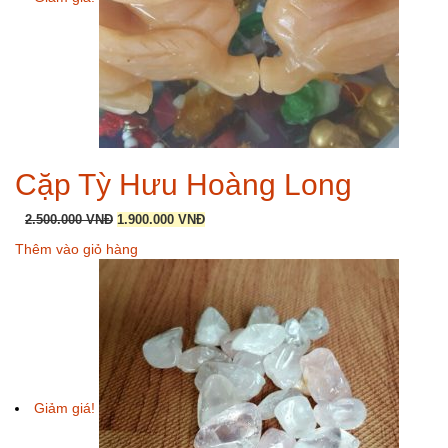
Cặp Tỳ Hưu Hoàng Long
Giá
Giá
2.500.000
VNĐ
1.900.000
VNĐ
gốc
hiện
Thêm vào giỏ hàng
là:
tại
2.500.000 VNĐ.
là:
1.900.000 VNĐ.
Giảm giá!