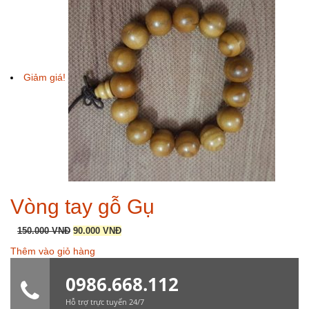
Giảm giá!
Vòng tay gỗ Gụ
Giá
Giá
150.000
VNĐ
90.000
VNĐ
gốc
hiện
Thêm vào giỏ hàng
là:
tại
150.000 VNĐ.
là:
0986.668.112
90.000 VNĐ.
Hỗ trợ trực tuyến 24/7