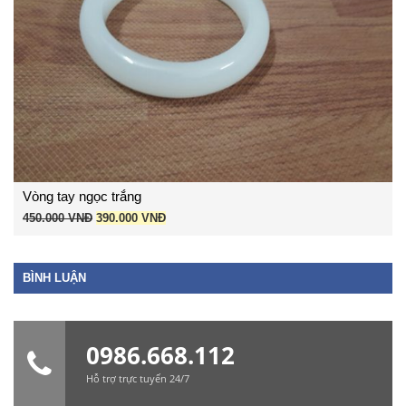
Vòng tay ngọc trắng
Giá
Giá
450.000
VNĐ
390.000
VNĐ
gốc
hiện
là:
tại
450.000 VNĐ.
là:
BÌNH LUẬN
390.000 VNĐ.
0986.668.112
Hỗ trợ trực tuyến 24/7