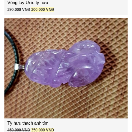
Vòng tay Unic tỳ hưu
Giá
Giá
390.000
VNĐ
300.000
VNĐ
gốc
hiện
là:
tại
390.000 VNĐ.
là:
300.000 VNĐ.
Tỳ hưu thạch anh tím
Giá
Giá
450.000
VNĐ
350.000
VNĐ