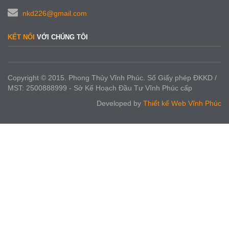
nkd226@gmail.com
KẾT NỐI
VỚI CHÚNG TÔI
Copyright © 2015. Phong Thủy Vĩnh Phúc. Số Giấy phép ĐKKD /
MST: 2500888999 - Sở Kế Hoạch Đầu Tư Vĩnh Phúc cấp
Developed by
Thiết kế Web Vĩnh Phúc