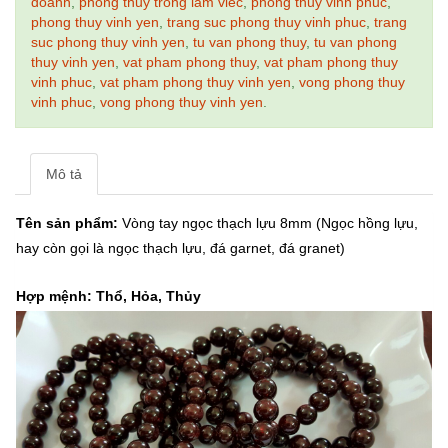
doanh
,
phong thuy trong lam viec
,
phong thuy vinh phuc
,
phong thuy vinh yen
,
trang suc phong thuy vinh phuc
,
trang
suc phong thuy vinh yen
,
tu van phong thuy
,
tu van phong
thuy vinh yen
,
vat pham phong thuy
,
vat pham phong thuy
vinh phuc
,
vat pham phong thuy vinh yen
,
vong phong thuy
vinh phuc
,
vong phong thuy vinh yen
.
Mô tả
Tên sản phẩm:
Vòng tay ngọc thạch lựu 8mm (Ngọc hồng lựu,
hay còn gọi là ngọc thạch lựu, đá garnet, đá granet)
Hợp mệnh
:
Thổ, Hỏa, Thủy