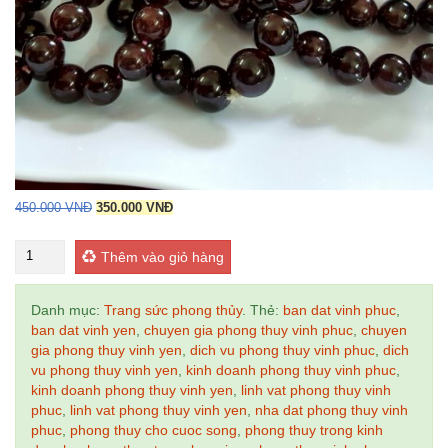
Giá
Giá
450.000
VNĐ
350.000
VNĐ
gốc
hiện
là:
tại
Vòng
450.000 VNĐ.
là:
Thêm vào giỏ hàng
350.000 VNĐ.
tay
ngọc
thạch
Danh mục:
Trang sức phong thủy
.
Thẻ:
ban dat vinh phuc
,
lựu
ban dat vinh yen
,
chuyen gia phong thuy vinh phuc
,
chuyen
số
gia phong thuy vinh yen
,
dich vu phong thuy vinh phuc
,
dich
lượng
vu phong thuy vinh yen
,
kinh doanh phong thuy vinh phuc
,
kinh doanh phong thuy vinh yen
,
linh vat phong thuy vinh
phuc
,
linh vat phong thuy vinh yen
,
nha dat phong thuy vinh
phuc
,
phong thuy cho cuoc song
,
phong thuy trong kinh