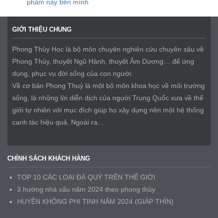
phẩm này bên mình
GIỚI THIỆU CHUNG
Phong Thủy Học là bộ môn chuyên nghiên cứu chuyên sâu về
Phong Thủy, thuyết Ngũ Hành, thuyết Âm Dương… để ứng
dụng, phục vụ đời sống của con người.
Về cơ bản Phong Thuỷ là một bộ môn khoa học về môi trường
sống, là những lời diễn dịch của người Trung Quốc xưa về thế
giới tự nhiên với mục đích giúp họ xây dựng nên một hệ thống
canh tác hiệu quả. Ngoài ra...
CHÍNH SÁCH KHÁCH HÀNG
TOP 10 CÁC LOẠI ĐÁ QUÝ TRÊN THẾ GIỚI
3 hướng nhà xấu năm 2024 theo phong thủy
HUYỀN KHÔNG PHI TINH NĂM 2024 (GIÁP THÌN)