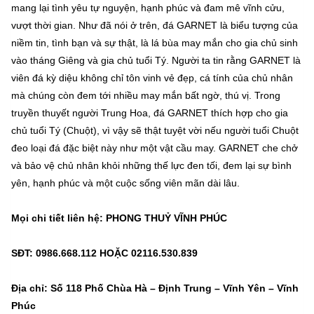
mang lại tình yêu tự nguyện, hạnh phúc và đam mê vĩnh cửu,
vượt thời gian. Như đã nói ở trên, đá GARNET là biểu tượng của
niềm tin, tình bạn và sự thật, là lá bùa may mắn cho gia chủ sinh
vào tháng Giêng và gia chủ tuổi Tý. Người ta tin rằng GARNET là
viên đá kỳ diệu không chỉ tôn vinh vẻ đẹp, cá tính của chủ nhân
mà chúng còn đem tới nhiều may mắn bất ngờ, thú vị. Trong
truyền thuyết người Trung Hoa, đá GARNET thích hợp cho gia
chủ tuổi Tý (Chuột), vì vậy sẽ thật tuyệt vời nếu người tuổi Chuột
đeo loại đá đặc biệt này như một vật cầu may. GARNET che chở
và bảo vệ chủ nhân khỏi những thế lực đen tối, đem lại sự bình
yên, hạnh phúc và một cuộc sống viên mãn dài lâu.
Mọi chi tiết liên hệ: PHONG THUỶ VĨNH PHÚC
SĐT: 0986.668.112 HOẶC 02116.530.839
Địa chỉ: Số 118 Phố Chùa Hà – Định Trung – Vĩnh Yên – Vĩnh
Phúc